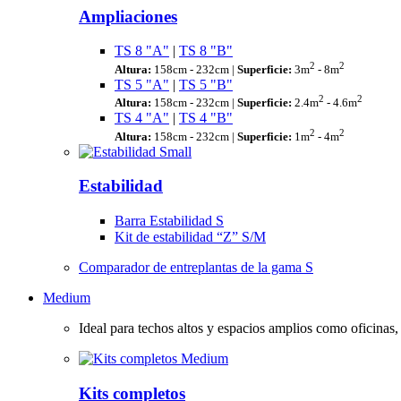
Ampliaciones
TS 8 "A"
|
TS 8 "B"
2
2
Altura:
158cm - 232cm |
Superficie:
3m
- 8m
TS 5 "A"
|
TS 5 "B"
2
2
Altura:
158cm - 232cm |
Superficie:
2.4m
- 4.6m
TS 4 "A"
|
TS 4 "B"
2
2
Altura:
158cm - 232cm |
Superficie:
1m
- 4m
Estabilidad
Barra Estabilidad S
Kit de estabilidad “Z” S/M
Comparador de entreplantas de la gama S
Medium
Ideal para techos altos y espacios amplios como oficina
Kits completos