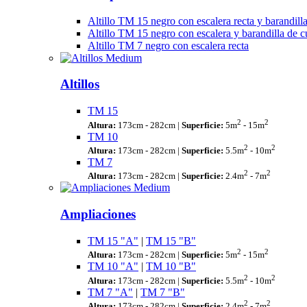
Altillo TM 15 negro con escalera recta y barandill
Altillo TM 15 negro con escalera y barandilla de c
Altillo TM 7 negro con escalera recta
Altillos
TM 15
2
2
Altura:
173cm - 282cm |
Superficie:
5m
- 15m
TM 10
2
2
Altura:
173cm - 282cm |
Superficie:
5.5m
- 10m
TM 7
2
2
Altura:
173cm - 282cm |
Superficie:
2.4m
- 7m
Ampliaciones
TM 15 "A"
|
TM 15 "B"
2
2
Altura:
173cm - 282cm |
Superficie:
5m
- 15m
TM 10 "A"
|
TM 10 "B"
2
2
Altura:
173cm - 282cm |
Superficie:
5.5m
- 10m
TM 7 "A"
|
TM 7 "B"
2
2
Altura:
173cm - 282cm |
Superficie:
2.4m
- 7m