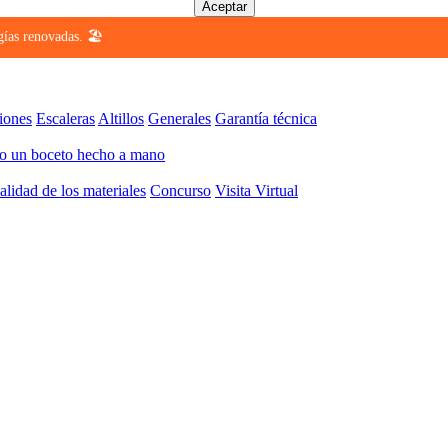
Aceptar
ías renovadas. 🏖️
iones
Escaleras
Altillos
Generales
Garantía técnica
 o un boceto hecho a mano
alidad de los materiales
Concurso
Visita Virtual