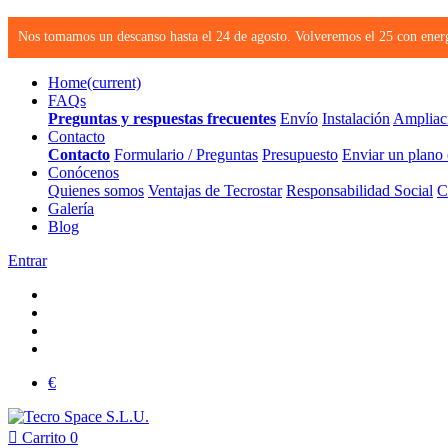
Nos tomamos un descanso hasta el 24 de agosto. Volveremos el 25 con energ
Home
(current)
FAQs
Preguntas y respuestas frecuentes
Envío
Instalación
Ampliac
Contacto
Contacto
Formulario / Preguntas
Presupuesto
Enviar un plano
Conócenos
Quienes somos
Ventajas de Tecrostar
Responsabilidad Social
C
Galería
Blog
Entrar
€

Carrito
0