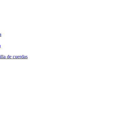
a
a
illa de cuerdas